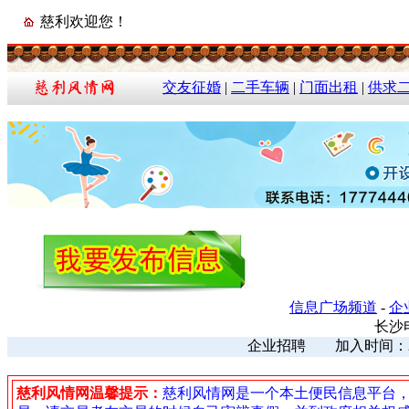
慈利欢迎您！
交友征婚
|
二手车辆
|
门面出租
|
供求
信息广场频道
-
企
长沙
企业招聘 加入时间：2021
慈利风情网温馨提示：
慈利风情网是一个本土便民信息平台