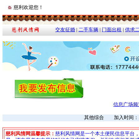
慈利欢迎您！
交友征婚
|
二手车辆
|
门面出租
|
供求
信息广场频
其他综合 加入时间：2022
慈利风情网温馨提示：
慈利风情网是一个本土便民信息平台