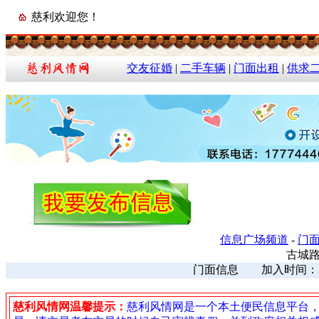
慈利欢迎您！
交友征婚
|
二手车辆
|
门面出租
|
供求
信息广场频道
-
门
古城
门面信息 加入时间：2023
慈利风情网温馨提示：
慈利风情网是一个本土便民信息平台