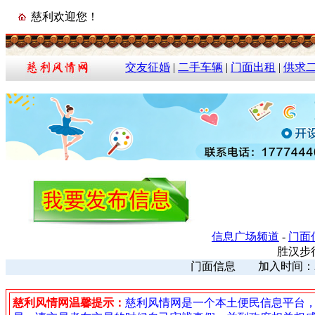
慈利欢迎您！
交友征婚
|
二手车辆
|
门面出租
|
供求
信息广场频道
-
门面
胜汉步
门面信息 加入时间：2023
慈利风情网温馨提示：
慈利风情网是一个本土便民信息平台