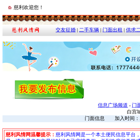
慈利欢迎您！
交友征婚
|
二手车辆
|
门面出租
|
供求
信息广场频道
-
门
白宫
门面信息 加入时间：2023
慈利风情网温馨提示：
慈利风情网是一个本土便民信息平台