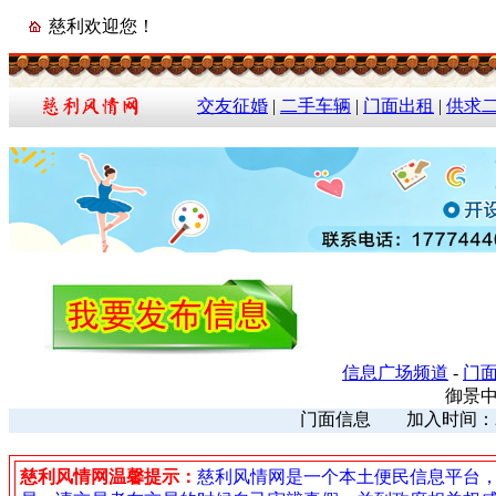
慈利欢迎您！
交友征婚
|
二手车辆
|
门面出租
|
供求
信息广场频道
-
门
御景
门面信息 加入时间：2023
慈利风情网温馨提示：
慈利风情网是一个本土便民信息平台