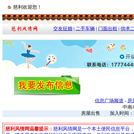
慈利欢迎您！
交友征婚
|
二手车辆
|
门面出租
|
供求
信息广场频道
-
房
中南
房屋出售 加入时间：2023
慈利风情网温馨提示：
慈利风情网是一个本土便民信息平台