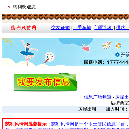
慈利欢迎您！
交友征婚
|
二手车辆
|
门面出租
|
供求
信息广场频道
-
房屋出
后街两室
房屋出租 加入时间：2026
慈利风情网温馨提示：
慈利风情网是一个本土便民信息平台