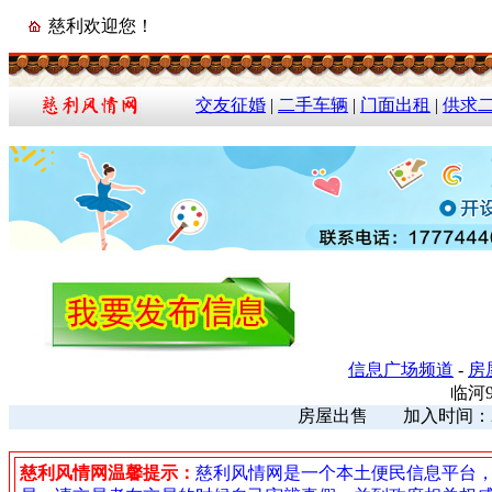
慈利欢迎您！
交友征婚
|
二手车辆
|
门面出租
|
供求
信息广场频道
-
房
临河
房屋出售 加入时间：2025
慈利风情网温馨提示：
慈利风情网是一个本土便民信息平台