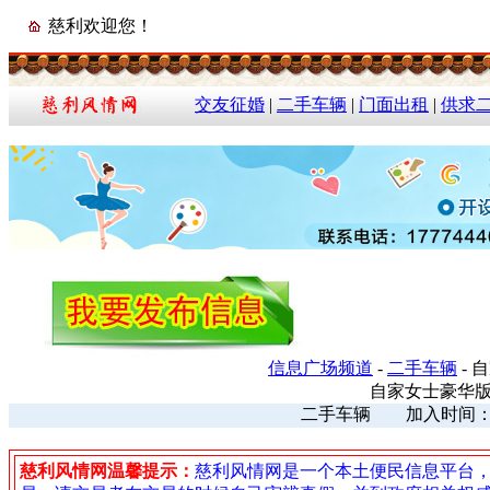
慈利欢迎您！
交友征婚
|
二手车辆
|
门面出租
|
供求
信息广场频道
-
二手车辆
-
自家女士豪华
二手车辆 加入时间：202
慈利风情网温馨提示：
慈利风情网是一个本土便民信息平台