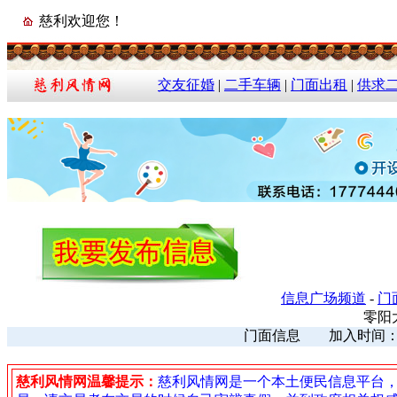
慈利欢迎您！
交友征婚
|
二手车辆
|
门面出租
|
供求
信息广场频道
-
门
零阳
门面信息 加入时间：202
慈利风情网温馨提示：
慈利风情网是一个本土便民信息平台