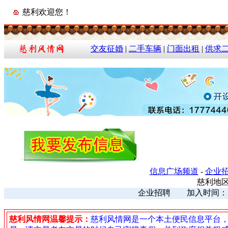
慈利欢迎您！
交友征婚
|
二手车辆
|
门面出租
|
供求
信息广场频道
-
企业
慈利地区
企业招聘 加入时间：2025
慈利风情网温馨提示：
慈利风情网是一个本土便民信息平台