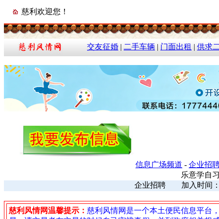
慈利欢迎您！
交友征婚
|
二手车辆
|
门面出租
|
供求
信息广场频道
-
企业招
乐意学自
企业招聘 加入时间：202
慈利风情网温馨提示：
慈利风情网是一个本土便民信息平台