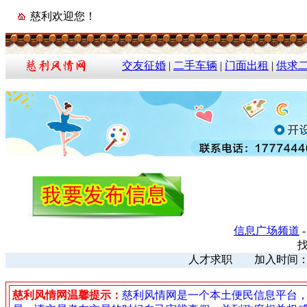
慈利欢迎您！
交友征婚
|
二手车辆
|
门面出租
|
供求
信息广场频道
人才求职 加入时间：202
慈利风情网温馨提示：
慈利风情网是一个本土便民信息平台