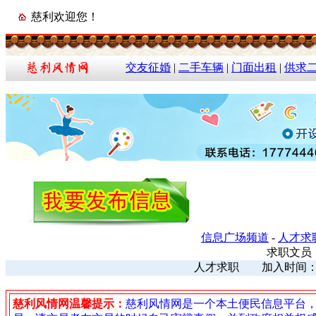
慈利欢迎您！
交友征婚
|
二手车辆
|
门面出租
|
供求
信息广场频道
-
人才求
求职文员
人才求职 加入时间：202
慈利风情网温馨提示：
慈利风情网是一个本土便民信息平台