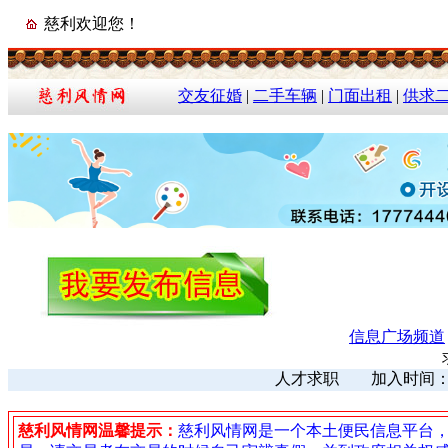
慈利欢迎您！
交友征婚
|
二手车辆
|
门面出租
|
供求
信息广场频道
人才求职 加入时间：202
慈利风情网温馨提示：
慈利风情网是一个本土便民信息平台