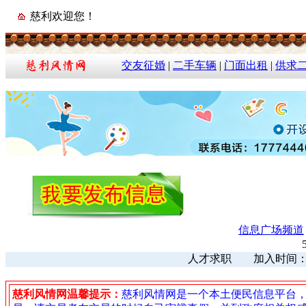
慈利欢迎您！
交友征婚
|
二手车辆
|
门面出租
|
供求
信息广场频道
人才求职 加入时间：202
慈利风情网温馨提示：
慈利风情网是一个本土便民信息平台