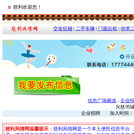
慈利欢迎您！
交友征婚
|
二手车辆
|
门面出租
|
供求
信息广场频道
-
企业
兴慈书
企业招聘 加入时间：2026
慈利风情网温馨提示：
慈利风情网是一个本土便民信息平台